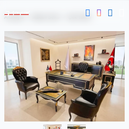
Anasayfa
Makam Serisi
İpek Takımı